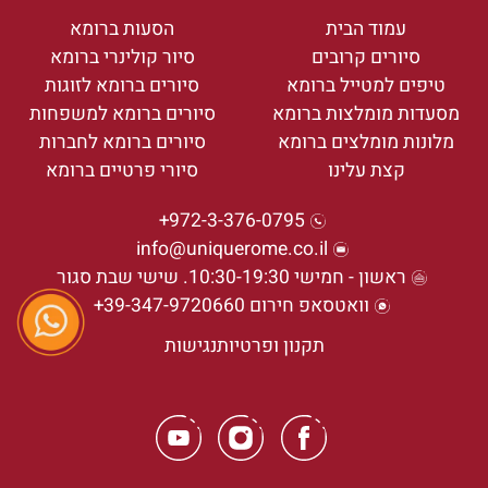
עמוד הבית
הסעות ברומא
סיורים קרובים
סיור קולינרי ברומא
טיפים למטייל ברומא
סיורים ברומא לזוגות
מסעדות מומלצות ברומא
סיורים ברומא למשפחות
מלונות מומלצים ברומא
סיורים ברומא לחברות
קצת עלינו
סיורי פרטיים ברומא
972-3-376-0795+
info@uniquerome.co.il
ראשון - חמישי 10:30-19:30. שישי שבת סגור
וואטסאפ חירום 39-347-9720660+
תקנון ופרטיות
נגישות