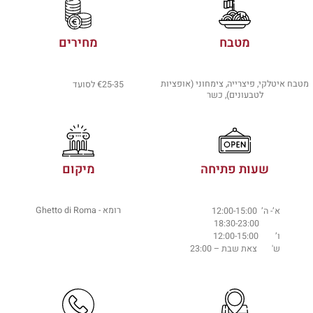
מטבח
מחירים
מטבח איטלקי, פיצרייה, צימחוני (אופציות
€25-35 לסועד
לטבעונים), כשר
שעות פתיחה
מיקום
רומא - Ghetto di Roma
א’- ה’ 12:00-15:00
18:30-23:00
ו’ 12:00-15:00
ש' צאת שבת – 23:00