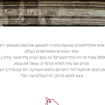
 אותו אמפיתאטרון שהוקם במטרה לשעשע את העם במשחקי ראווה 
אחד האתרים המפורסמים בעולם.
איך הצליחו הרומאים להקים מבנה שכזה לפני 2000 שנה? מי היו הגלדיאטורים? או האם
ומרים את עיניו לפלא הנדסי זה שואל את עצמו.
תן הצצה מרתקת לחיי היום יום ברומא העתיקה, יחד עם מדריך דו
ונצא למסע מרתק “מירושלים ועד רומי”.