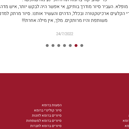
יר צוות מופלא. העביר סיור מודרך בותיקן, אי אפשר היה לבקש יותר, איש מד
 הקלעים ארכיטקטורה ובכלל, הדהים והעשיר אותנו. סיור מרתק למדנו
משותפת והיו מרותקים. מלך, אין מילה אחרת!!!
24/7/2022
7
6
5
4
3
2
1
הסעות ברומא
סיור קולינרי ברומא
סיורים ברומא לזוגות
ומא
סיורים ברומא למשפחות
מא
סיורים ברומא לחברות