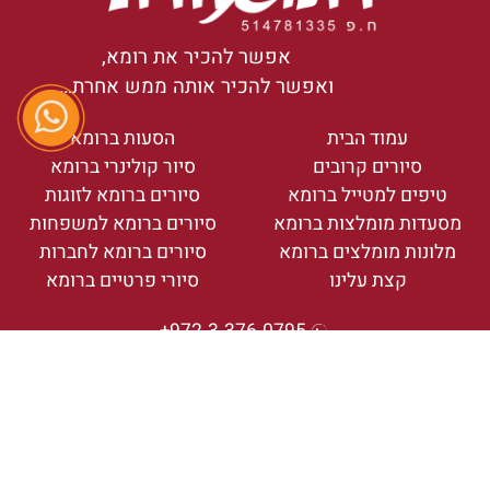
אפשר להכיר את רומא,
ואפשר להכיר אותה ממש אחרת…
עמוד הבית
הסעות ברומא
סיורים קרובים
סיור קולינרי ברומא
טיפים למטייל ברומא
סיורים ברומא לזוגות
מסעדות מומלצות ברומא
סיורים ברומא למשפחות
מלונות מומלצים ברומא
סיורים ברומא לחברות
קצת עלינו
סיורי פרטיים ברומא
972-3-376-0795+
info@uniquerome.co.il
ראשון - חמישי 10:30-19:30. שישי שבת סגור
וואטסאפ חירום 39-347-9720660+
תקנון ופרטיות
נגישות