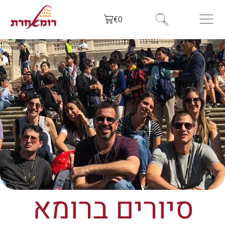
לתוכן
€
0
סיורים ברומא