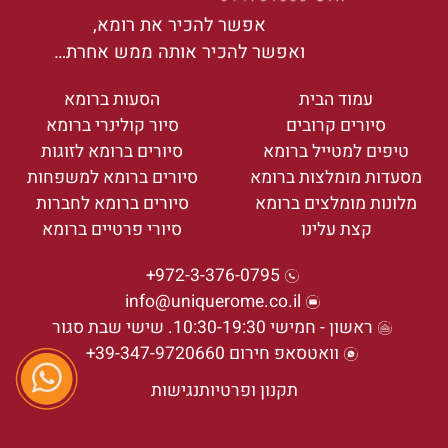
אפשר להכיר את רומא,
ואפשר להכיר אותה ממש אחרת…
עמוד הבית
הסעות ברומא
סיורים קרובים
סיור קולינרי ברומא
טיפים למטייל ברומא
סיורים ברומא לזוגות
מסעדות מומלצות ברומא
סיורים ברומא למשפחות
מלונות מומלצים ברומא
סיורים ברומא לחברות
קצת עלינו
סיורי פרטיים ברומא
972-3-376-0795+
info@uniquerome.co.il
ראשון - חמישי 10:30-19:30. שישי שבת סגור
וואטסאפ חירום 39-347-9720660+
תקנון ופרטיות
נגישות