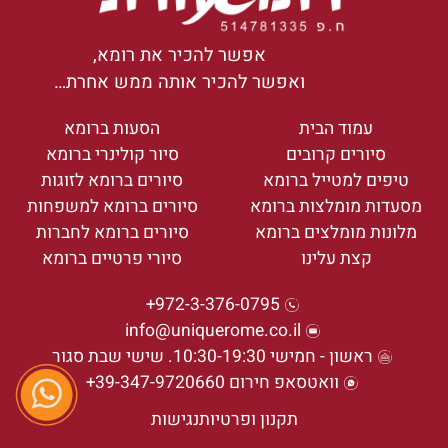
אפשר להכיר את רומא,
ואפשר להכיר אותה ממש אחרת…
עמוד הבית
הסעות ברומא
סיורים קרובים
סיור קולינרי ברומא
טיפים למטייל ברומא
סיורים ברומא לזוגות
מסעדות מומלצות ברומא
סיורים ברומא למשפחות
מלונות מומלצים ברומא
סיורים ברומא לחברות
קצת עלינו
סיורי פרטיים ברומא
972-3-376-0795+
info@uniquerome.co.il
ראשון - חמישי 10:30-19:30. שישי שבת סגור
וואטסאפ חירום 39-347-9720660+
תקנון ופרטיות
נגישות