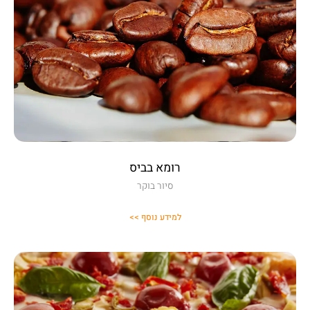
רומא בביס
סיור בוקר
למידע נוסף >>