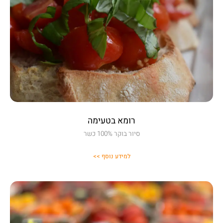
רומא בטעימה
סיור בוקר 100% כשר
למידע נוסף >>