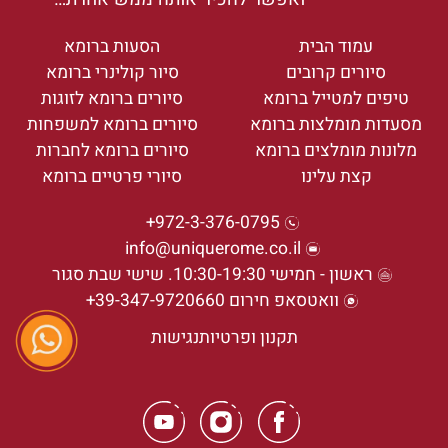
עמוד הבית
הסעות ברומא
סיורים קרובים
סיור קולינרי ברומא
טיפים למטייל ברומא
סיורים ברומא לזוגות
מסעדות מומלצות ברומא
סיורים ברומא למשפחות
מלונות מומלצים ברומא
סיורים ברומא לחברות
קצת עלינו
סיורי פרטיים ברומא
972-3-376-0795+
info@uniquerome.co.il
ראשון - חמישי 10:30-19:30. שישי שבת סגור
וואטסאפ חירום 39-347-9720660+
תקנון ופרטיות
נגישות