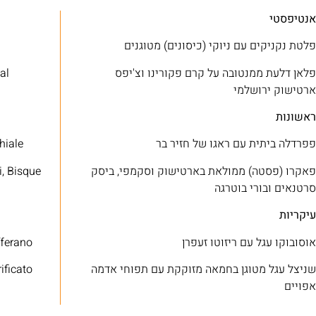
אנטיפסטי
פלטת נקניקים עם ניוקי (כיסונים) מטוגנים
פלאן דלעת ממנטובה על קרם פקורינו וצ'יפס
al
ארטישוק ירושלמי
ראשונות
פפרדלה ביתית עם ראגו של חזיר בר
hiale
פאקרו (פסטה) ממולאת בארטישוק וסקמפי, ביסק
, Bisque
סרטנאים ובורי בוטרגה
עיקריות
אוסובוקו עגל עם ריזוטו זעפרן
fferano
שניצל עגל מטוגן בחמאה מזוקקת עם תפוחי אדמה
rificato
אפויים