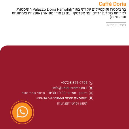
Caffè Doria
בר ביסטרו וקוקטיילים יוקרתי בתוך Palazzo Doria Pamphilj ההיסטורי,
לארוחת בוקר, צהריים ועד אפרטיף. עם גן סודי מפואר (אופציות צימחוניות
וטבעוניות)
למידע נוסף >>
972-3-376-0795+
info@uniquerome.co.il
ראשון - חמישי 10:30-19:30. שישי שבת סגור
וואטסאפ חירום 39-347-9720660+
תקנון ופרטיות
נגישות