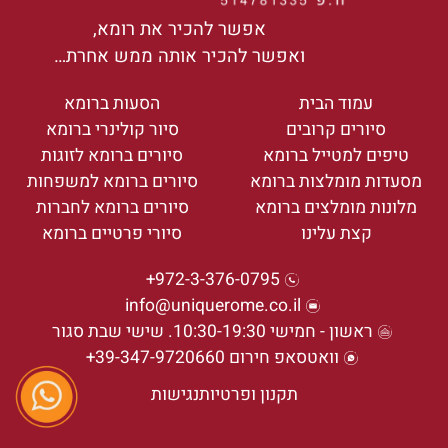
אפשר להכיר את רומא,
ואפשר להכיר אותה ממש אחרת…
עמוד הבית
הסעות ברומא
סיורים קרובים
סיור קולינרי ברומא
טיפים למטייל ברומא
סיורים ברומא לזוגות
מסעדות מומלצות ברומא
סיורים ברומא למשפחות
מלונות מומלצים ברומא
סיורים ברומא לחברות
קצת עלינו
סיורי פרטיים ברומא
972-3-376-0795+
info@uniquerome.co.il
ראשון - חמישי 10:30-19:30. שישי שבת סגור
וואטסאפ חירום 39-347-9720660+
תקנון ופרטיות
נגישות