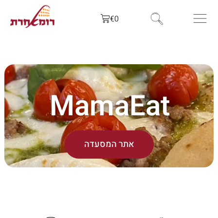
€
0
MamaEat
אתר המסעדה