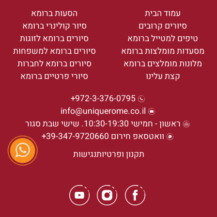
עמוד הבית
הסעות ברומא
סיורים קרובים
סיור קולינרי ברומא
טיפים למטייל ברומא
סיורים ברומא לזוגות
מסעדות מומלצות ברומא
סיורים ברומא למשפחות
מלונות מומלצים ברומא
סיורים ברומא לחברות
קצת עלינו
סיורי פרטיים ברומא
972-3-376-0795+
info@uniquerome.co.il
ראשון - חמישי 10:30-19:30. שישי שבת סגור
וואטסאפ חירום 39-347-9720660+
תקנון ופרטיות
נגישות