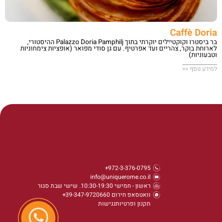
Caffè Doria
בר ביסטרו וקוקטיילים יוקרתי בתוך Palazzo Doria Pamphilj ההיסטורי,
לארוחת בוקר, צהריים ועד אפרטיף. עם גן סודי מפואר (אופציות צימחוניות
וטבעוניות)
למידע נוסף >>
972-3-376-0795+
info@uniquerome.co.il
ראשון - חמישי 10:30-19:30. שישי שבת סגור
וואטסאפ חירום 39-347-9720660+
תקנון ופרטיות
נגישות