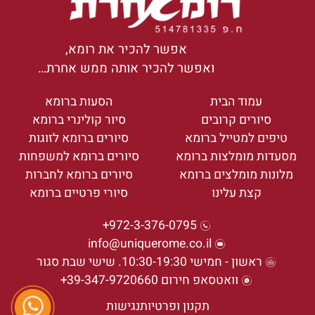
אפשר להכיר את רומא,
ואפשר להכיר אותה ממש אחרת…
עמוד הבית
הסעות ברומא
סיורים קרובים
סיור קולינרי ברומא
טיפים למטייל ברומא
סיורים ברומא לזוגות
מסעדות מומלצות ברומא
סיורים ברומא למשפחות
מלונות מומלצים ברומא
סיורים ברומא לחברות
קצת עלינו
סיורי פרטיים ברומא
972-3-376-0795+
info@uniquerome.co.il
ראשון - חמישי 10:30-19:30. שישי שבת סגור
וואטסאפ חירום 39-347-9720660+
תקנון ופרטיות
נגישות