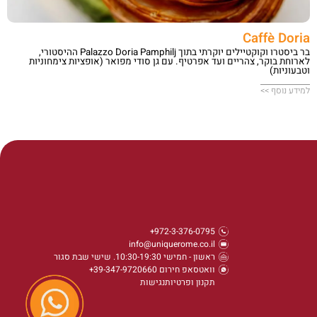
Caffè Doria
בר ביסטרו וקוקטיילים יוקרתי בתוך Palazzo Doria Pamphilj ההיסטורי,
לארוחת בוקר, צהריים ועד אפרטיף. עם גן סודי מפואר (אופציות צימחוניות
וטבעוניות)
למידע נוסף >>
972-3-376-0795+
info@uniquerome.co.il
ראשון - חמישי 10:30-19:30. שישי שבת סגור
וואטסאפ חירום 39-347-9720660+
תקנון ופרטיות
נגישות