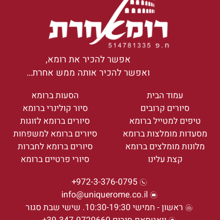
אפשר להכיר את רומא,
ואפשר להכיר אותה ממש אחרת…
עמוד הבית
הסעות ברומא
סיורים קרובים
סיור קולינרי ברומא
טיפים למטייל ברומא
סיורים ברומא לזוגות
מסעדות מומלצות ברומא
סיורים ברומא למשפחות
מלונות מומלצים ברומא
סיורים ברומא לחברות
קצת עלינו
סיורי פרטיים ברומא
972-3-376-0795+
info@uniquerome.co.il
ראשון - חמישי 10:30-19:30. שישי שבת סגור