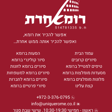
אפשר להכיר את רומא,
ואפשר להכיר אותה ממש אחרת…
עמוד הבית
הסעות ברומא
סיורים קרובים
סיור קולינרי ברומא
טיפים למטייל ברומא
סיורים ברומא לזוגות
מסעדות מומלצות ברומא
סיורים ברומא למשפחות
מלונות מומלצים ברומא
סיורים ברומא לחברות
קצת עלינו
סיורי פרטיים ברומא
972-3-376-0795+
info@uniquerome.co.il
ראשון - חמישי 10:30-19:30. שישי שבת סגור