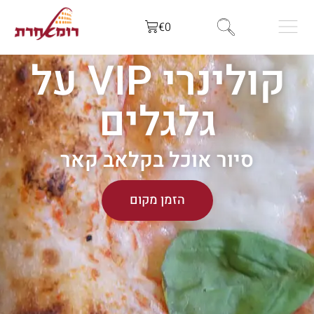
€
0
קולינרי VIP על
גלגלים
סיור אוכל בקלאב קאר
הזמן מקום