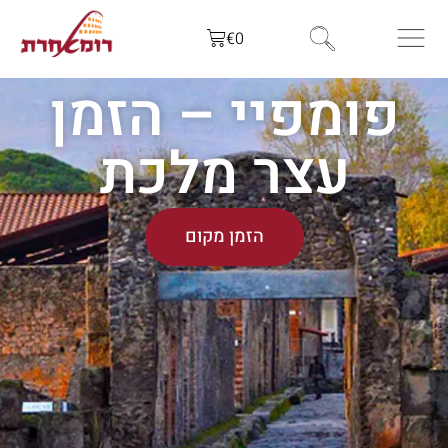
€
0
פומפיי – הזמן
עצר מלכת
הזמן מקום