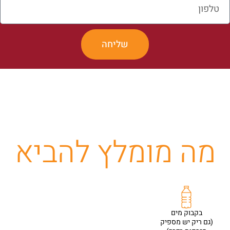
שליחה
מה מומלץ להביא
בקבוק מים
(גם ריק יש מספיק