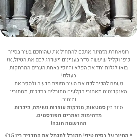
רומאחרת מזמינה אתכם להתחיל את שהותכם בעיר בסיור
כיפי וקליל שיעשה סדר בעניינים וישדרג לכם את הטיול, אז
בואו לגלות יחד את הפלא והיופי באחת הערים המרתקות
בעולם!
נשמח להכיר לכם את העיר מזווית חדשה ולספר את
האנקדוטות מאחורי הקלעים מתובלים בתככים, מסתורין
והומור.
סיור בין
סמטאות
,
מזרקות עוצרות נשימה, כיכרות
מדהימות ואתרים מפורסמים.
ההרשמה חובה!
* הסיור על בסיס טיפ! מקובל לתגמל את המדריך בין €15