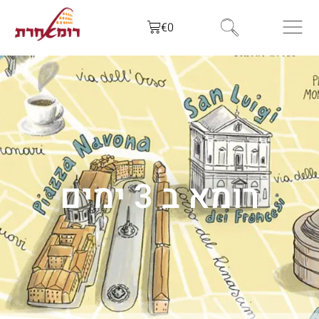
לתוכן
€
0
רומא ב 3 ימים