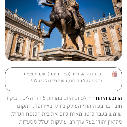
בגב מבנה העירייה (מצדו הימני) ישנה תצפית
מדהימה על הפורום, גשו לצלם ולהצטלם!
הרובע היהודי
–
לסיום היום במרחק 5 דק' הליכה, ביקור
חובה ברובע היהודי העתיק ביותר באירופה. המקום
שימש בעבר כגטו, מארח כיום את בית הכנסת הגדול,
מוזיאון יהודי בעל ערך רב, עתיקות ושלל מסעדות