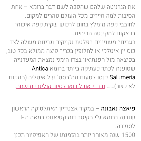
את הגרניטה שלהם שהפכה לשם דבר ברומא – אחת
הסיבות למה תיירים מכל העולם נוהרים למקום.
לחובבי קפה מומלץ בחום לרכוש שקית קפה איכותי
בוואקום למקינטה הביתית.
רעבים? מעוניינים בפלטת נקניקים וגבינות מעולה לצד
כוס יין איטלקי או לחלופין בכריך פיצה ממולא בכל טוב,
בפיצאה מול הפנתיאון בצדו הימני נמצאת המעדנייה
שטוענת לכתר כעתיקה ביותר ברומא
Antica
Salumeria
כנסו לטעום מה"בסט" של איטליה (המקום
לא כשר)……
חובבי אוכל בואו לסיור קולינרי מושחת
.
פיאצה נאבונה
–
במקור אצטדיון האתלטיקה הראשון
שנבנה ברומא ע"י הקיסר דומיקטיאנוס במאה ה -I
לספירה.
1500 שנה מאוחר יותר בהזמנתו של האפיפיור תכנן