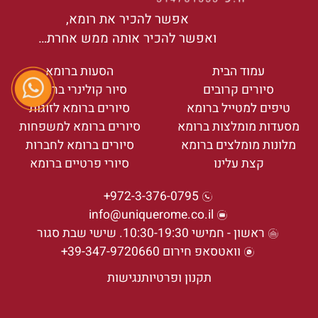
אפשר להכיר את רומא,
ואפשר להכיר אותה ממש אחרת…
עמוד הבית
הסעות ברומא
סיורים קרובים
סיור קולינרי ברומא
טיפים למטייל ברומא
סיורים ברומא לזוגות
מסעדות מומלצות ברומא
סיורים ברומא למשפחות
מלונות מומלצים ברומא
סיורים ברומא לחברות
קצת עלינו
סיורי פרטיים ברומא
972-3-376-0795+
info@uniquerome.co.il
ראשון - חמישי 10:30-19:30. שישי שבת סגור
וואטסאפ חירום 39-347-9720660+
תקנון ופרטיות
נגישות