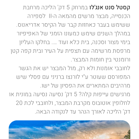
קסטל סנט אנג'לו
במרחק 5 דק' הליכה מרחבת
הכנסייה, מבצר מרשים מהמאה ה-II לספירה
ששימש בעבר כאחזות קבר של הקיסר אדריאנוס.
במהלך השנים שימש כמעונו הזמני של האפיפיור
בימי מצור וסכנה, בית כלא ועוד …. בחלקו העליון
מרפסת מרשימה עם תצפית על העיר ובית קפה קטן
ורומנטי בין חומות המבצר.
לחובבי אומנות ולא רק, מול המבצר יש את הגשר
המפורסם שעוטר ע"י לורנצו ברניני עם פסלי שיש
מרהיבים המתארים את הפסיון של ישו.
מרגישים עייפות קלה? 5 דק' נסיעה נסיעה במונית או
לחלופין אוטובוס מקרבת המבצר, ולחובבי לכת 20
דק' הליכה לאורך הנהר עד לנקודה הבאה.