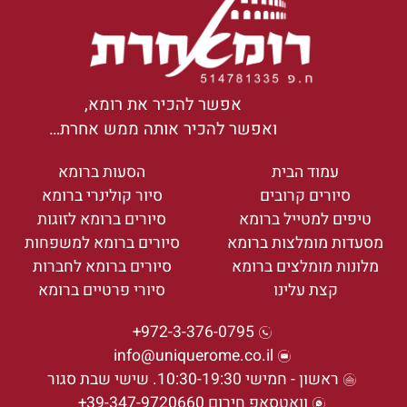
אפשר להכיר את רומא,
ואפשר להכיר אותה ממש אחרת…
עמוד הבית
הסעות ברומא
סיורים קרובים
סיור קולינרי ברומא
טיפים למטייל ברומא
סיורים ברומא לזוגות
מסעדות מומלצות ברומא
סיורים ברומא למשפחות
מלונות מומלצים ברומא
סיורים ברומא לחברות
קצת עלינו
סיורי פרטיים ברומא
972-3-376-0795+
info@uniquerome.co.il
ראשון - חמישי 10:30-19:30. שישי שבת סגור
וואטסאפ חירום 39-347-9720660+