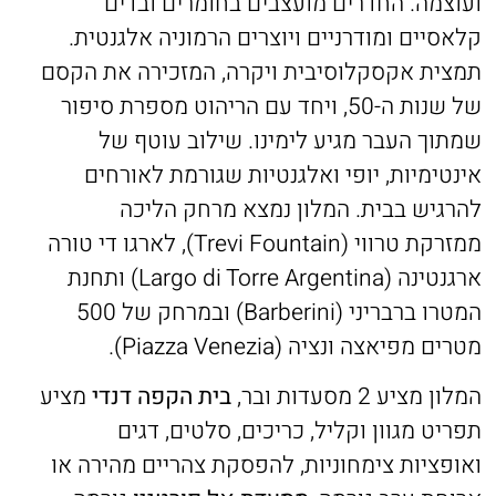
ועוצמה. החדרים מועצבים בחומרים ובדים
קלאסיים ומודרניים ויוצרים הרמוניה אלגנטית.
תמצית אקסקלוסיבית ויקרה, המזכירה את הקסם
של שנות ה-50, ויחד עם הריהוט מספרת סיפור
שמתוך העבר מגיע לימינו. שילוב עוטף של
אינטימיות, יופי ואלגנטיות שגורמת לאורחים
להרגיש בבית. המלון נמצא מרחק הליכה
ממזרקת טרווי (Trevi Fountain), לארגו די טורה
ארגנטינה (Largo di Torre Argentina) ותחנת
המטרו ברבריני (Barberini) ובמרחק של 500
מטרים מפיאצה ונציה (Piazza Venezia).
המלון מציע 2 מסעדות ובר,
בית הקפה דנדי
מציע
תפריט מגוון וקליל, כריכים, סלטים, דגים
ואופציות צימחוניות, להפסקת צהריים מהירה או