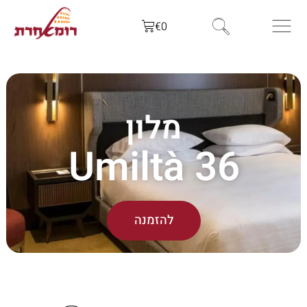
€
0
מלון
Umiltà 36
להזמנה