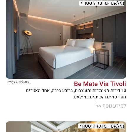
מילאנו -מרכז היסטורי





Be Mate Via Tivoli
360-900 € ללילה
13 דירות מאובזרות ומעוצבות, ברובע בררה, אחד האזורים
מפורסמים והשיקים במילאנו.
למידע נוסף >>
מילאנו - מרכז היסטורי