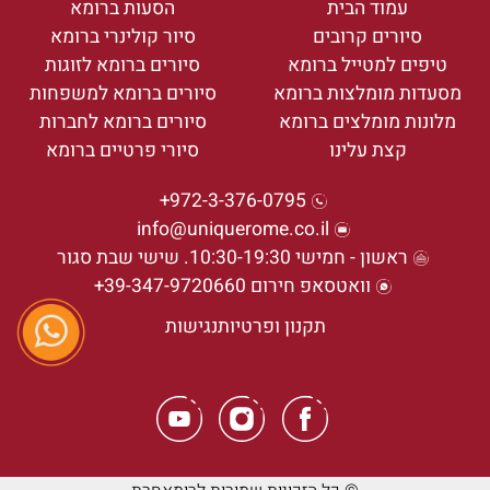
עמוד הבית
הסעות ברומא
סיורים קרובים
סיור קולינרי ברומא
טיפים למטייל ברומא
סיורים ברומא לזוגות
מסעדות מומלצות ברומא
סיורים ברומא למשפחות
מלונות מומלצים ברומא
סיורים ברומא לחברות
קצת עלינו
סיורי פרטיים ברומא
972-3-376-0795+
info@uniquerome.co.il
ראשון - חמישי 10:30-19:30. שישי שבת סגור
וואטסאפ חירום 39-347-9720660+
תקנון ופרטיות
נגישות