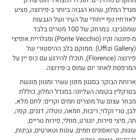
מתקנים מודרניים. תוכלו למצוא ריהוט עתיק.
מגדל המלון, שהוא הגבוה ביותר ב-פירנצה, מציע
לאורחיו נוף ייחודי של העיר ושל הגבעות
שמסביבו. במרחק של 100 מטרים בלבד
מ-פונטה וקיו (Ponte Vecchio) ומגלריית אופיצי
(Uffizi Gallery). ממוקם בלב ההיסטורי של
פירנצה (Florence), תוכלו להירגע עם כוס יין על
המרפסת לאחר יום עמוס ב-פירנצה.
ארוחת הבוקר בסגנון מזנון עשיר ומגוון מוגשת
בטרקלין בקומה העליונה במגדל המלון, כוללת
מבחר עצום של מוצרים חמים וקרים: לחם מלא,
לבן, טרי וקלוי; ריבות, חמאה, נוטלה, דגנים, קפה,
תה, מיצי פירות, יוגורט, מוזלי, פירות טריים,
עוגות, קרואסונים חמים, עוגות וטארטים, גבינות,