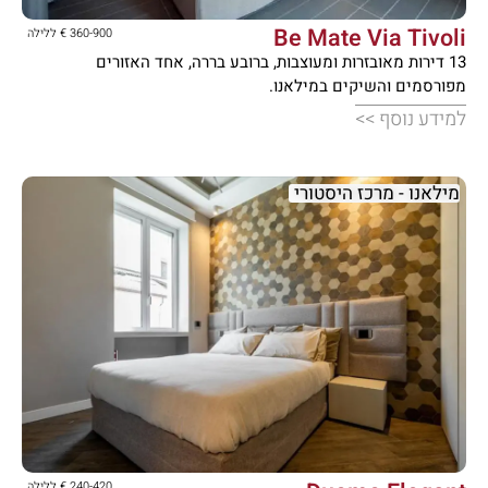
Be Mate Via Tivoli
360-900 € ללילה
13 דירות מאובזרות ומעוצבות, ברובע בררה, אחד האזורים
מפורסמים והשיקים במילאנו.
למידע נוסף >>
מילאנו - מרכז היסטורי





240-420 € ללילה