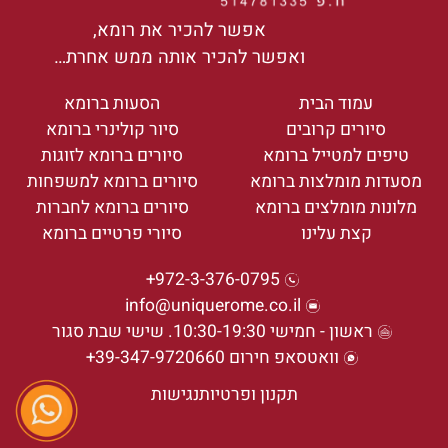
אפשר להכיר את רומא,
ואפשר להכיר אותה ממש אחרת…
עמוד הבית
הסעות ברומא
סיורים קרובים
סיור קולינרי ברומא
טיפים למטייל ברומא
סיורים ברומא לזוגות
מסעדות מומלצות ברומא
סיורים ברומא למשפחות
מלונות מומלצים ברומא
סיורים ברומא לחברות
קצת עלינו
סיורי פרטיים ברומא
972-3-376-0795+
info@uniquerome.co.il
ראשון - חמישי 10:30-19:30. שישי שבת סגור
וואטסאפ חירום 39-347-9720660+
תקנון ופרטיות
נגישות