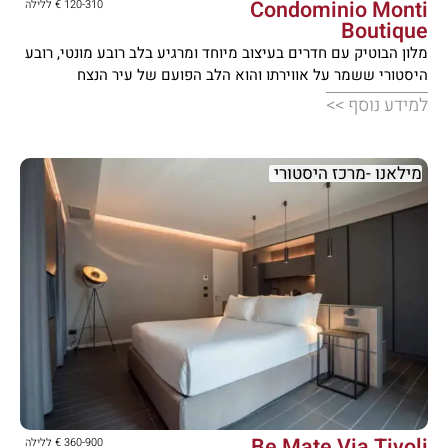
Condominio Monti
120-310 € ללילה
Boutique
מלון הבוטיק עם חדרים בעיצוב מיוחד ומרגיע בלב רובע מונטי, רובע
היסטורי ששמר על אווירתו והוא הלב הפועם של עיר הנצח
למידע נוסף >>
מילאנו -מרכז היסטורי





Be Mate Via Tivoli
360-900 € ללילה