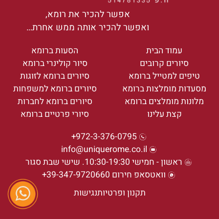
אפשר להכיר את רומא,
ואפשר להכיר אותה ממש אחרת…
עמוד הבית
הסעות ברומא
סיורים קרובים
סיור קולינרי ברומא
טיפים למטייל ברומא
סיורים ברומא לזוגות
מסעדות מומלצות ברומא
סיורים ברומא למשפחות
מלונות מומלצים ברומא
סיורים ברומא לחברות
קצת עלינו
סיורי פרטיים ברומא
972-3-376-0795+
info@uniquerome.co.il
ראשון - חמישי 10:30-19:30. שישי שבת סגור
וואטסאפ חירום 39-347-9720660+
תקנון ופרטיות
נגישות