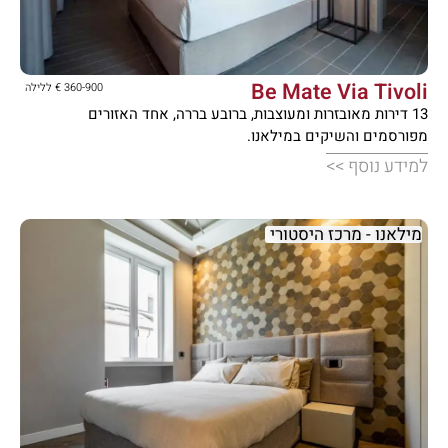





Be Mate Via Tivoli
360-900 € ללילה
13 דירות מאובזרות ומעוצבות, ברובע בררה, אחד האזורים
מפורסמים והשיקים במילאנו.
למידע נוסף >>
מילאנו - מרכז היסטורי