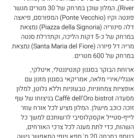
River), המלון שוכן במרחק של 30 מטרים מגשר
פונטה וקיו (Ponte Vecchio) המפורסם, פיאצה
דלה סינוריה (Piazza della Signoria) נמצאת
במרחק של כ-5 דקות הליכה, וקתדרלת סנטה
מריה דל פיורה (Santa Maria del Fiore) נמצאת
במרחק של 600 מטרים.
ארוחת הבוקר בסגנון קונטיננטלי, איטלקי,
אנגלי/אירי מלאה, אמריקאי בסגנון מזנון עם
אופציות צמחוניות, טבעוניות וללא גלוטן, למלון
מסעדה Caffè dell'Oro bistrot בניצוחו של שף
זוכה כוכב מישלן. המלון מציע לכל אורח עוזר
לייף-סטייל אקסקלוסיבי לרשותכם למשך כל
השהות, כדי לתת מענה לכל צרכי האורחים,
בנוסף במרחק 20 מ' ספא ויופי המאפשר גישה