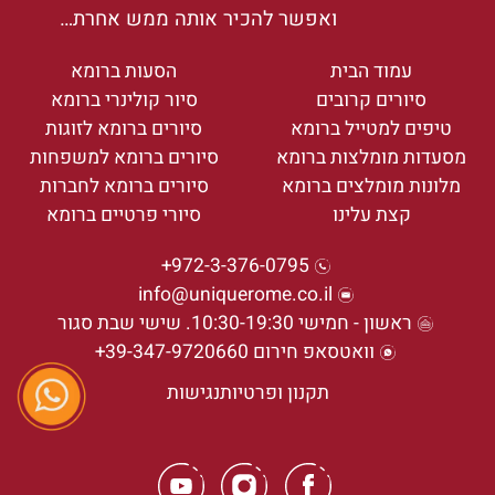
ואפשר להכיר אותה ממש אחרת…
עמוד הבית
הסעות ברומא
סיורים קרובים
סיור קולינרי ברומא
טיפים למטייל ברומא
סיורים ברומא לזוגות
מסעדות מומלצות ברומא
סיורים ברומא למשפחות
מלונות מומלצים ברומא
סיורים ברומא לחברות
קצת עלינו
סיורי פרטיים ברומא
972-3-376-0795+
info@uniquerome.co.il
ראשון - חמישי 10:30-19:30. שישי שבת סגור
וואטסאפ חירום 39-347-9720660+
תקנון ופרטיות
נגישות