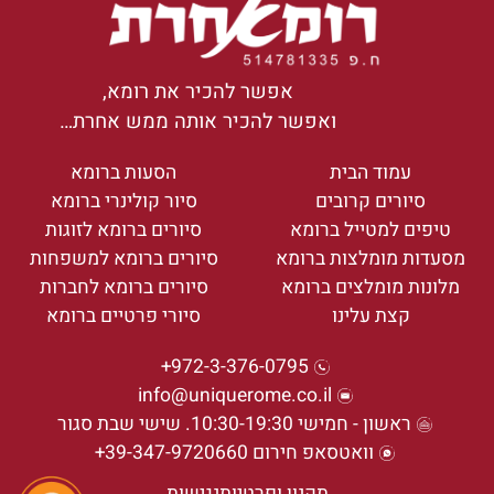
אפשר להכיר את רומא,
ואפשר להכיר אותה ממש אחרת…
עמוד הבית
הסעות ברומא
סיורים קרובים
סיור קולינרי ברומא
טיפים למטייל ברומא
סיורים ברומא לזוגות
מסעדות מומלצות ברומא
סיורים ברומא למשפחות
מלונות מומלצים ברומא
סיורים ברומא לחברות
קצת עלינו
סיורי פרטיים ברומא
972-3-376-0795+
info@uniquerome.co.il
ראשון - חמישי 10:30-19:30. שישי שבת סגור
וואטסאפ חירום 39-347-9720660+
תקנון ופרטיות
נגישות