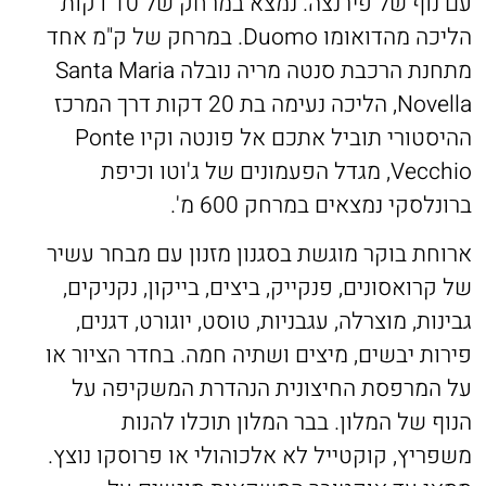
עם נוף של פירנצה. נמצא במרחק של 10 דקות
הליכה מהדואומו Duomo. במרחק של ק"מ אחד
מתחנת הרכבת סנטה מריה נובלה Santa Maria
Novella, הליכה נעימה בת 20 דקות דרך המרכז
ההיסטורי תוביל אתכם אל פונטה וקיו Ponte
Vecchio, מגדל הפעמונים של ג'וטו וכיפת
ברונלסקי נמצאים במרחק 600 מ'.
ארוחת בוקר מוגשת בסגנון מזנון עם מבחר עשיר
של קרואסונים, פנקייק, ביצים, בייקון, נקניקים,
גבינות, מוצרלה, עגבניות, טוסט, יוגורט, דגנים,
פירות יבשים, מיצים ושתיה חמה. בחדר הציור או
על המרפסת החיצונית הנהדרת המשקיפה על
הנוף של המלון. בבר המלון תוכלו להנות
משפריץ, קוקטייל לא אלכוהולי או פרוסקו נוצץ.