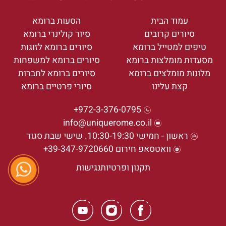
עמוד הבית
הסעות ברומא
סיורים קרובים
סיור קולינרי ברומא
טיפים למטייל ברומא
סיורים ברומא לזוגות
מסעדות מומלצות ברומא
סיורים ברומא למשפחות
מלונות מומלצים ברומא
סיורים ברומא לחברות
קצת עלינו
סיורי פרטיים ברומא
972-3-376-0795+
info@uniquerome.co.il
ראשון - חמישי 10:30-19:30. שישי שבת סגור
וואטסאפ חירום 39-347-9720660+
תקנון ופרטיות
נגישות