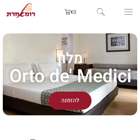
€
0
מלון
Orto de' Medici
להזמנה