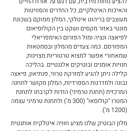
להציע נוחות מירבית, עם דגש על אורח החיים
והאיכות האיטלקיים, כל החדרים והסוויטות
מעוצבים בריהוט איטלקי, המלון ממוקם בשכונת
מונטי באזור מקסים ושקט בין הקולוסיאום
לפיאצה ונציה ומול הפורום האימפריאלי
המפורסם. כמה צעדים מהמלון ובסמטאות
שמאחורי אפשר למצוא טרטוריות מצוינות,
חנויות אומנים ובוטיקים אלגנטיים. בהליכה
קלילה ניתן להגיע למזרקת טרווי, פנתיאון, פיאצה
נבונה ולמדרגות הספרדיות, המלון מקושר לתחנה
המרכזית (תחנת טרמיני) הודות לקרבתו לתחנת
המטרו "קולוסאו" (300 מ') ולתחנת טרמיני עצמה
(1200 מ').
מלון הבוטיק שלנו מציע חוויה איטלקית אותנטית