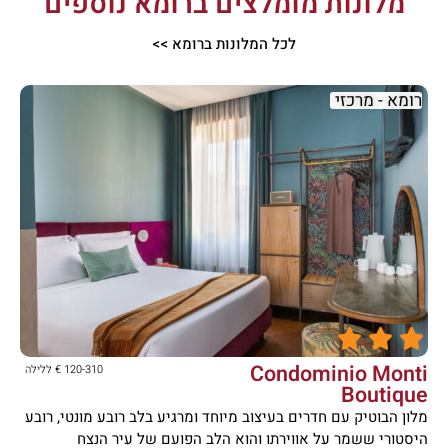
מלונות מומלצים ברומא נוספים
לכל המלונות ברומא >>
רומא - מרכזי





Condominio Monti
120-310 € ללילה
Boutique
מלון הבוטיק עם חדרים בעיצוב מיוחד ומרגיע בלב רובע מונטי, רובע
היסטורי ששמר על אווירתו והוא הלב הפועם של עיר הנצח