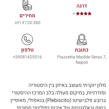
דרגה





מחירים
120-380
€ לזוג
כתובת
טלפון
39081425516+
Piazzetta Matilde Serao 7,
Napoli
מלון יוקרתי מעוצב באיזון בין היסטוריה
ומודרניות, במיקום מעולה בלב המרכז ההיסטורי
ברובע פלבישיטו (Plebiscito) בנאפולי, מאופיין
בחום ובאלגנטיות של אירוח נפוליטני מסורתי.