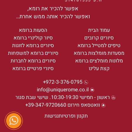
אפשר להכיר את רומא,
ואפשר להכיר אותה ממש אחרת…
עמוד הבית
הסעות ברומא
סיורים קרובים
סיור קולינרי ברומא
טיפים למטייל ברומא
סיורים ברומא לזוגות
מסעדות מומלצות ברומא
סיורים ברומא למשפחות
מלונות מומלצים ברומא
סיורים ברומא לחברות
קצת עלינו
סיורי פרטיים ברומא
972-3-376-0795+
info@uniquerome.co.il
ראשון - חמישי 10:30-19:30. שישי שבת סגור
וואטסאפ חירום 39-347-9720660+
תקנון ופרטיות
נגישות