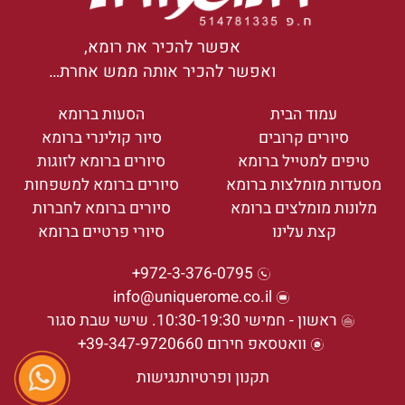
אפשר להכיר את רומא,
ואפשר להכיר אותה ממש אחרת…
עמוד הבית
הסעות ברומא
סיורים קרובים
סיור קולינרי ברומא
טיפים למטייל ברומא
סיורים ברומא לזוגות
מסעדות מומלצות ברומא
סיורים ברומא למשפחות
מלונות מומלצים ברומא
סיורים ברומא לחברות
קצת עלינו
סיורי פרטיים ברומא
972-3-376-0795+
info@uniquerome.co.il
ראשון - חמישי 10:30-19:30. שישי שבת סגור
וואטסאפ חירום 39-347-9720660+
תקנון ופרטיות
נגישות