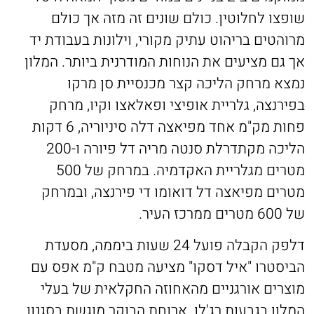
שופצו לחלוטין. כולם שונים זה מזה אך כולם
מרוהטים בריהוט עתיק מקורי, וילונות בעבודת יד
אך גם מציעים את הנוחות המודרנית ביותר. המלון
נמצא מרחק הליכה קצר מכנסיית סן מרקו
בפירנצה, גלריית אופיצי ופאלאצו וקיו, מרחק
פחות מק"מ אחד מפיאצה דלה סיניוריה, 6 דקות
הליכה מקתדרלת סנטה מריה דל פיורה ו-200
מטרים מגלריית האקדמיה. במרחק של 500
מטרים מפיאצה דל דואומו די פירנצה, ובמרחק
של 600 מטרים ממרכז העיר.
דלפק הקבלה פועל 24 שעות ביממה, מסעדת
הביסטרו "איל דסקו" מציעה מטבח ק"מ אפס עם
מוצרים אורגניים מהאחוזה החקלאית של בעלי
המלון בגבעות רג'לו. ארוחת הבוקר מוגשת בסגנון