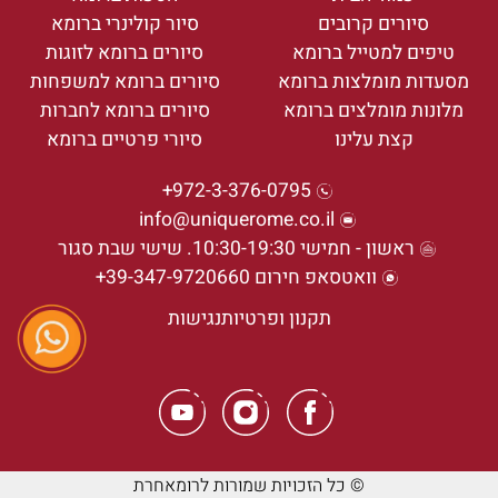
סיורים קרובים
סיור קולינרי ברומא
טיפים למטייל ברומא
סיורים ברומא לזוגות
מסעדות מומלצות ברומא
סיורים ברומא למשפחות
מלונות מומלצים ברומא
סיורים ברומא לחברות
קצת עלינו
סיורי פרטיים ברומא
972-3-376-0795+
info@uniquerome.co.il
ראשון - חמישי 10:30-19:30. שישי שבת סגור
וואטסאפ חירום 39-347-9720660+
תקנון ופרטיות
נגישות
© כל הזכויות שמורות לרומאחרת