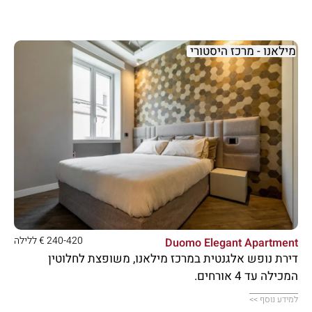
מילאנו - מרכז היסטורי





240-420 € ללילה
Duomo Elegant Apartment
דירת נופש אלגנטית במרכז מילאנו, משופצת לחלוטין
המכילה עד 4 אורחים.
למידע נוסף >>