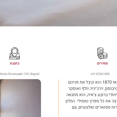
מחירים
כתובת
260-440
€ לזוג
ittorio Emanuele 135, Napoli
המלון העתיק ביותר בנאפולי, סמל לאלגנטיות ואירוח של זמנים עברו. מאז 1870 הוא קיבל את פניהם
נסון, וירג'יניה וולף ואוסקר
יחודי ברובע צ'איה, הוא מתגאה
וצה את כל מפרץ נאפולי. המלון
וח מפוארים ואלגנטים, עם