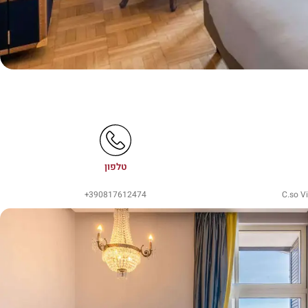
טלפון
390817612474+
C.so V