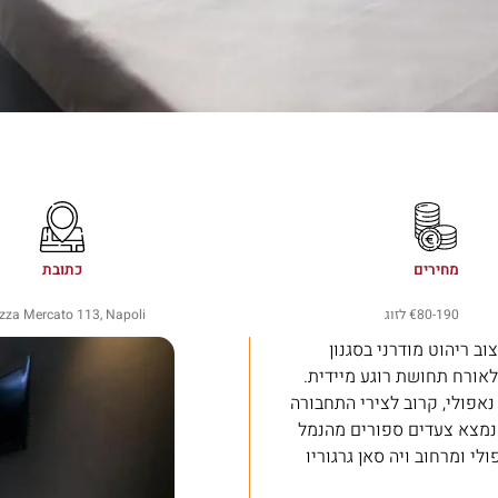
מחירים
כתובת
80-190
€ לזוג
zza Mercato 113, Napoli
וב ריהוט מודרני בסגנון
לאורח תחושת רוגע מיידית.
Piaz) לב השוק העתיק של נאפולי, קרוב לצירי התחבורה
 נמצא צעדים ספורים מהנמל
אפולי ומרחוב ויה סאן גרגוריו