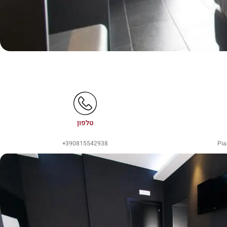
טלפון
390815542938+
Pia