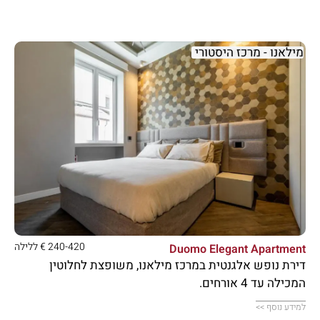
מילאנו - מרכז היסטורי





240-420 € ללילה
Duomo Elegant Apartment
דירת נופש אלגנטית במרכז מילאנו, משופצת לחלוטין
המכילה עד 4 אורחים.
למידע נוסף >>