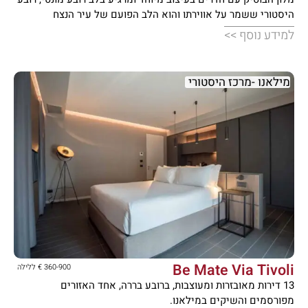
היסטורי ששמר על אווירתו והוא הלב הפועם של עיר הנצח
למידע נוסף >>
מילאנו -מרכז היסטורי





Be Mate Via Tivoli
360-900 € ללילה
13 דירות מאובזרות ומעוצבות, ברובע בררה, אחד האזורים
מפורסמים והשיקים במילאנו.