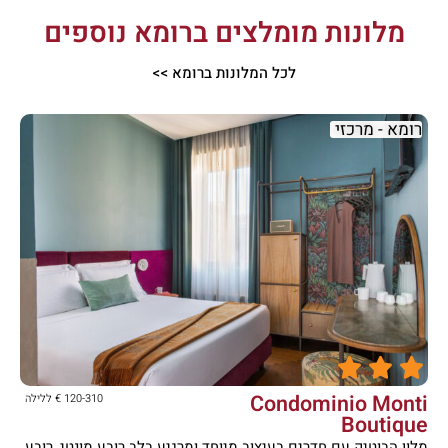
מלונות מומלצים ברומא נוספים
לכל המלונות ברומא >>
רומא - מרכזי





Condominio Monti
120-310 € ללילה
Boutique
מלון הבוטיק עם חדרים בעיצוב מיוחד ומרגיע בלב רובע מונטי, רובע