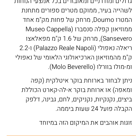
גדולים ומודרניים ומאובזרים בכל אמצעי הנוחות
לשהייה בעיר, ממוקם מטרים ספורים מתחנת
המטרו Doumo, מרחק של פחות מק"מ אחד
ממוזיאון קפלה סנסברו (Museo Cappella
Sansevero), מרחק של 1.6 ק"מ מפאלאצו
ריאלה נאפולי (Palazzo Reale Napoli) ו-2.2
ק"מ מהמוזיאון הארכיאולוגי הלאומי של נאפולי
ומ-מולו בוורלו (Molo Beverello).
ניתן לבחור בארוחת בוקר איטלקית (קפה
ומאפה) או ארוחת בוקר א-לה-קארט הכוללת
ביצים, נקנקיות, נקניקים, לחם, גבינה, דלפק
הקבלה פועל 24 שעות ביממה.
זוגות אוהבים את המיקום הזה במיוחד