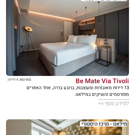





Be Mate Via Tivoli
360-900 € ללילה
13 דירות מאובזרות ומעוצבות, ברובע בררה, אחד האזורים
מפורסמים והשיקים במילאנו.
למידע נוסף >>
מילאנו - מרכז היסטורי