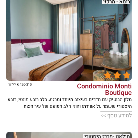
רומא - מרכזי





Condominio Monti
120-310 € ללילה
Boutique
מלון הבוטיק עם חדרים בעיצוב מיוחד ומרגיע בלב רובע מונטי, רובע
היסטורי ששמר על אווירתו והוא הלב הפועם של עיר הנצח
למידע נוסף >>
מילאנו -מרכז היסטורי