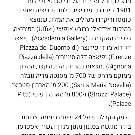
מרצ'לו, נוהל על ידיו ועל ידי סבתא וליה עד
1981, היום בנו פבריציו, כלתו פטריציה ואחייניו
טומסו וריקרדו מנהלים את המלון, שנמצא
במיקום אידיאלי ברובע אופיצי (Uffizi) בפירנצה,
גלריית האקדמיה (Accademia Gallery), פיאצה
דל דואומו די פירנצה (Piazza del Duomo di
Firenze) ופיאצה דלה סיניוריה (Piazza della
Signoria) נמצאות במרחק הליכה קצר, המלון
ממוקם מרחק של 700 מ' מסנטה מריה נובלה
(Santa Maria Novella), 200 מ' מארמון סטרוצי
(Strozzi Palace) ו-800 מ' מארמון פיטי (Pitti
Palace).
דלפק הקבלה פועל 24 שעות ביממה, ארוחת
בוקר מוגשת בסגנון מזנון מגוון ועשיר, אספרסו,