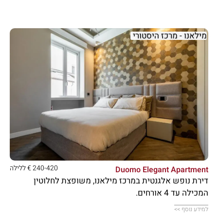
מילאנו - מרכז היסטורי





240-420 € ללילה
Duomo Elegant Apartment
דירת נופש אלגנטית במרכז מילאנו, משופצת לחלוטין
המכילה עד 4 אורחים.
למידע נוסף >>