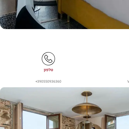
טלפון
390550936360+
V