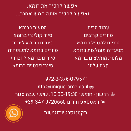
אפשר להכיר את רומא,
ואפשר להכיר אותה ממש אחרת…
עמוד הבית
הסעות ברומא
סיורים קרובים
סיור קולינרי ברומא
טיפים למטייל ברומא
סיורים ברומא לזוגות
מסעדות מומלצות ברומא
סיורים ברומא למשפחות
מלונות מומלצים ברומא
סיורים ברומא לחברות
קצת עלינו
סיורי פרטיים ברומא
972-3-376-0795+
info@uniquerome.co.il
ראשון - חמישי 10:30-19:30. שישי שבת סגור
וואטסאפ חירום 39-347-9720660+
תקנון ופרטיות
נגישות