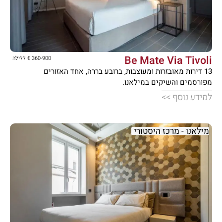





Be Mate Via Tivoli
360-900 € ללילה
13 דירות מאובזרות ומעוצבות, ברובע בררה, אחד האזורים
מפורסמים והשיקים במילאנו.
למידע נוסף >>
מילאנו - מרכז היסטורי