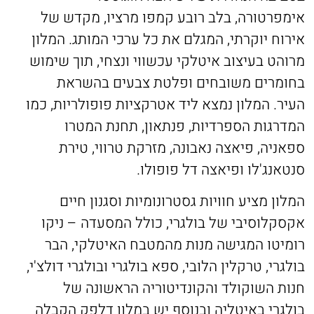
אימפרטורה, בלב רובע קמפו מרציו, מקדש של
אירוח יוקרתי, המגלם את כל ערכי המותג. המלון
מרוהט בעיצוב איטלקי עכשווי ונצחי, תוך שימוש
בחומרים משובחים ופלטת צבעים בהשראת
העיר. המלון נמצא ליד אטרקציות פופולריות, כמו
המדרגות הספרדיות, פנתאון, תחנת המטרו
ספאניה, פיאצה נאבונה, מזרקת טרווי, טירת
סנטאנג'לו ופיאצה דל פופולו.
המלון מציע חוויות גסטרונומיות וסגנון חיים
אקסקלוסיבי של בולגרי, כולל המסעדה – ניקו
רומיטו המגישה מנות מהמטבח האיטלקי, הבר
בולגרי, טרקלין הלובי, ספא בולגרי ובולגרי דולצ'י,
חנות השוקולד והקונדיטוריה הראשונה של
בולגרי באיטליה ובנוסף יש במלון דלפק הקבלה