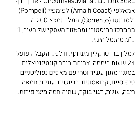
באמצעות רכבת Circumvesuviana לאורך חוף
אמאלפי (Amalfi Coast) לפומפיי (Pompeii)
ולסורנטו (Sorrento), המלון נמצא 200 מ'
מהמרכז ההיסטורי ומהאזור העסקי של העיר, 1
ק"מ מהנמל הימי.
למלון בר וטרקלין משותף, ודלפק הקבלה פועל
24 שעות ביממה, ארוחת בוקר קונטיננטאלית
בסגנון מזנון עשיר וטרי עם מאפים נפוליטניים
טיפוסיים, קרואסונים, בריושים, עוגיות חמאה,
ריבה, עוגות, דגני בוקר, שתיה חמה מיצי פירות.