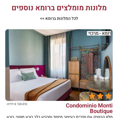
מלונות מומלצים ברומא נוספים
לכל המלונות ברומא >>
רומא - מרכזי





Condominio Monti
120-310 € ללילה
Boutique
מלון הבוטיק עם חדרים בעיצוב מיוחד ומרגיע בלב רובע מונטי, רובע