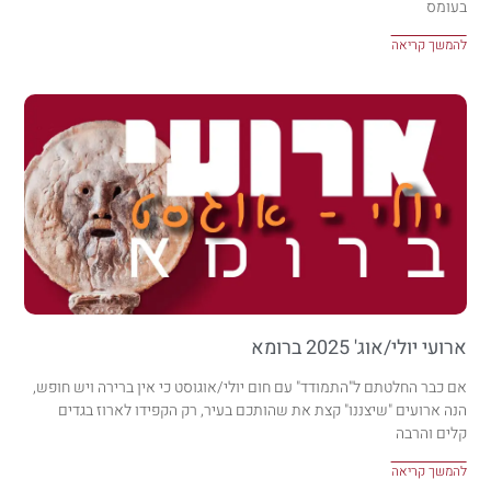
בעומס
להמשך קריאה
ארועי יולי/אוג' 2025 ברומא
אם כבר החלטתם ל"התמודד" עם חום יולי/אוגוסט כי אין ברירה ויש חופש,
הנה ארועים "שיצננו" קצת את שהותכם בעיר, רק הקפידו לארוז בגדים
קלים והרבה
להמשך קריאה