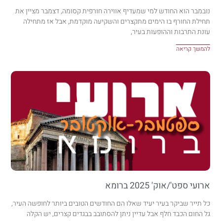
נובמבר הוא החודש למי שמעדיף אווירה חורפית קסומה, דצמבר מציין את
תחילת החורף בו הימים מתקצרים והשקיעה מוקדמת, אבל אז מתחילה
עונת התרבות וההופעות בעיר,
להמשך קריאה
ארועי ספט'/אוק' 2025 ברומא
כל תייר שביקר בעיר יעיד שאלו הם החודשים הטובים ביותר לחופשה העיר,
גל החום הכבד חלף אבל עדיין ניתן להסתובב בבגדים קצרים, יש הקלה