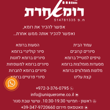
אפשר להכיר את רומא,
ואפשר להכיר אותה ממש אחרת…
עמוד הבית
הסעות ברומא
סיורים קרובים
סיור קולינרי ברומא
טיפים למטייל ברומא
סיורים ברומא לזוגות
מסעדות מומלצות ברומא
סיורים ברומא למשפחות
מלונות מומלצים ברומא
סיורים ברומא לחברות
קצת עלינו
סיורי פרטיים ברומא
972-3-376-0795+
info@uniquerome.co.il
ראשון - חמישי 10:30-19:30. שישי שבת סגור
וואטסאפ חירום 39-347-9720660+