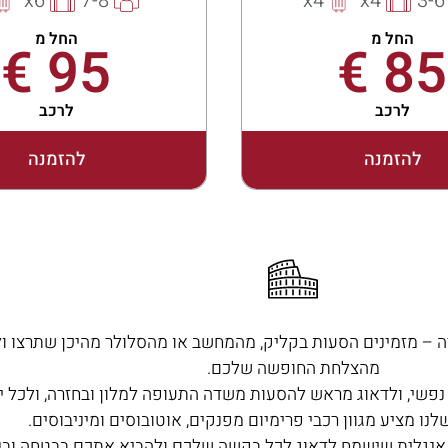
x6
7-8
x4
x4
3-6
החל מ
החל מ
95 €
85 €
לרכב
לרכב
להזמנה
להזמנה
– מזמינים הסעות בקליק, מהמחשב או מהסלולר מהיכן שתרצו ולאן
מהצלחת החופשה שלכם.
פשי, ולדאוג מראש להסעות משדה התעופה למלון ובחזרה, ולכל י
נו מציע מגוון רכבי פרימיום מפנקים, אוטובוסים ומיניבוסים.
דובר אנגלית שישמח לדאוג לכל בקשה שלכם ולהביא אתכם בבטחה וב