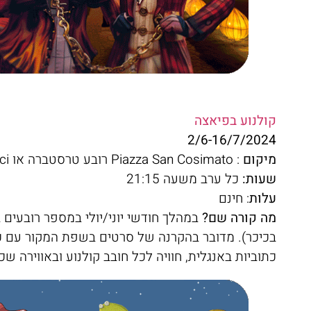
קולנוע בפיאצה
2/6-16/7/2024
מיקום
: Piazza San Cosimato רובע טרסטברה או Monte Ciocci רובע פראטי
שעות:
כל ערב משעה 21:15
עלות
: חינם
מה קורה שם?
במהלך חודשי יוני/יולי במספר רובעים ב
בכיכר). מדובר בהקרנה של סרטים בשפת המקור עם כ
כתוביות באנגלית, חוויה לכל חובב קולנוע ובאווירה ש