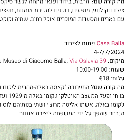
מה קורה שם?
תרבות, בידור ופנאי מתחת לגשר סיקסט
צילום וקולנוע, מופעים, דוכנים למכירת אומנות, חפצים
עם בארים ומסעדות המוכרים אוכל רחוב, שתיה וקוקטי
Casa Balla
פתוח לציבור
4-7/7/2024
מיקום:
Via Oslavia 39
a Museo di Giacomo Balla,
שעות:
10:00-19:00
עלות
: €18
מה קורה שם?
התערוכה "קאסה באלה-מהבית ליקום וב
ג'קומו באלה, אשתו אליסה מרוצ'י ושתי בנותיהם לוס וא
הנבחר שהפך על ידי המשפחה ליצירת אמנות.