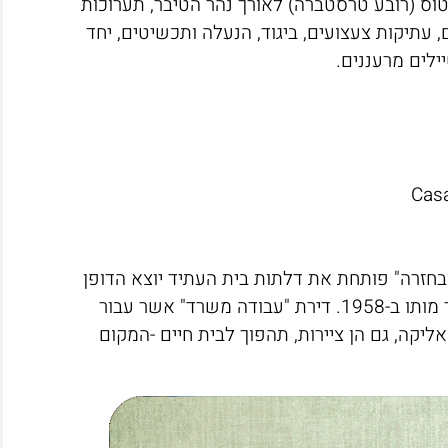
וס (רובע טרסטברה) לאורך נהר הטיבר, תערוכות
, עתיקות צעצועים, ביגוד, הנעלה ותכשיטים, יחד
ילים מרעננים.
Cas
חזרה" פותחת את דלתות בית העתיד יוצא הדופן
בו חי ופעל המעצב האיטלקי ג'קומו באלה מ-1929 ועד מותו ב-1958. דירת "עבודה משרד" אשר עבור
ליקה, גם הן ציירות, תהפוך לבית חיים -המקום