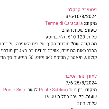
פסטיבל קרקלה
3/6-10/8/2024
מיקום:
Terme di Caracalla
שעות:
שעות הערב
עלות
: €10-120 תלוי במופע
מה קורה שם?
תוכנית הקיץ של בית האופרה של רומא
קולנוע, תיאטרון, מוזיקת ​​ג'אז ופופ. 50 הופעות סך הכל…אז מהרו להזמין.
לאורך נהר הטיבר
7/6-25/8/2024
מיקום:
בין גשר
Ponte Sublicio
לגשר
Ponte Sisto
שעות:
כל ערב החל מ 19:00
עלות
: חינם