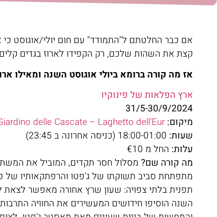
אם כבר החלטתם ל"התמודד" עם חום יולי/אוגוסט כי אי
קצת את השהות שלכם, רק הקפידו לארוז בגדים קלים 
אז מה קורה ברומא ביולי אוגוסט השנה ומאילו ארו
ארץ הפלאות של פינוקיו
31/5-30/9/2024
מיקום:
Giardino delle Cascate – Laghetto dell'Eur
שעות:
18:00-01:00 (כניסה אחרונה ב 23:45)
עלות:
החל מ €10
מה קורה שם?
מסלול חסר תקדים, המוביל את המשתתפ
מתפתחת סביב תשוקתו של ג'פטו והרפתקאותיו של פינ
תפנית בלתי צפויה: שעון שרץ אחורה מאפשר לצאת ל
השנה הוסיפו חידושים המעשירים את החוויה התרבותית,